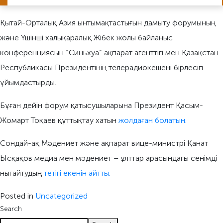
Қытай-Орталық Азия ынтымақтастығын дамыту форумының
және Үшінші халықаралық Жібек жолы байланыс
конференциясын “Синьхуа” ақпарат агенттігі мен Қазақстан
Республикасы Президентінің телерадиокешені бірлесіп
ұйымдастырды.
Бұған дейін форум қатысушыларына Президент Қасым-
Жомарт Тоқаев құттықтау хатын
жолдаған болатын.
Сондай-ақ Мәдениет және ақпарат вице-министрі Қанат
Ысқақов медиа мен мәдениет – ұлттар арасындағы сенімді
нығайтудың
тетігі екенін айтты.
Posted in
Uncategorized
Search