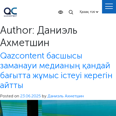
Author:
Даниэль
Ахметшин
Qazcontent басшысы
заманауи медианың қандай
бағытта жұмыс істеуі керегін
айтты
Posted on
23.06.2025
by
Даниэль Ахметшин