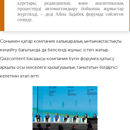
курстары, редакциялық және аналитикалық
процестерді автоматтандыру бойынша жұмыстар
жүргізілді, – деді Айна Задабек форумда сөйлеген
сөзінде.
Сонымен қатар компания халықаралық ынтымақтастықты
кеңейту бағытында да белсенді жұмыс істеп жатыр.
Qazcontent басшысы компания бүгін форумға қатысу
арқылы осы мәселеге қызығушылық танытатын білдіргісі
келетінін атап өтті.