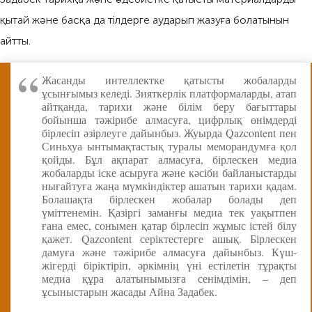
қытай және басқа да тілдерге аударып жазуға болатынын
айтты.
Жасанды интеллектке қатысты жобаларды
ұсынғымыз келеді. Зияткерлік платформаларды, атап
айтқанда, тарихи және білім беру бағыттары
бойынша тәжірибе алмасуға, цифрлық өнімдерді
бірлесіп әзірлеуге дайынбыз. Жуырда Qazcontent пен
Синьхуа ынтымақтастық туралы меморандумға қол
қойды. Бұл ақпарат алмасуға, бірлескен медиа
жобаларды іске асыруға және кәсіби байланыстарды
нығайтуға жаңа мүмкіндіктер ашатын тарихи қадам.
Болашақта бірлескен жобалар болады деп
үміттенемін. Қазіргі заманғы медиа тек уақытпен
ғана емес, сонымен қатар бірлесіп жұмыс істей білу
қажет. Qazcontent серіктестерге ашық. Бірлескен
дамуға және тәжірибе алмасуға дайынбыз. Күш-
жігерді біріктіріп, әркімнің үні естілетін тұрақты
медиа құра алатынымызға сенімдімін, – деп
ұсыныстарын жасады Айна Задабек.