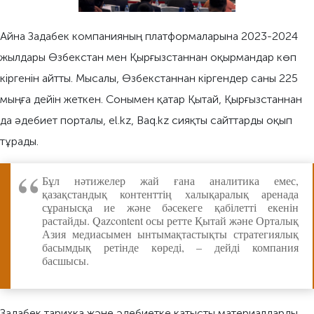
Айна Задабек компанияның платформаларына 2023-2024
жылдары Өзбекстан мен Қырғызстаннан оқырмандар көп
кіргенін айтты. Мысалы, Өзбекстаннан кіргендер саны 225
мыңға дейін жеткен. Сонымен қатар Қытай, Қырғызстаннан
да әдебиет порталы, el.kz, Baq.kz сияқты сайттарды оқып
тұрады.
Бұл нәтижелер жай ғана аналитика емес,
қазақстандық контенттің халықаралық аренада
сұранысқа ие және бәсекеге қабілетті екенін
растайды. Qazcontent осы ретте Қытай және Орталық
Азия медиасымен ынтымақтастықты стратегиялық
басымдық ретінде көреді, – дейді компания
басшысы.
Задабек тарихқа және әдебиетке қатысты материалдарды