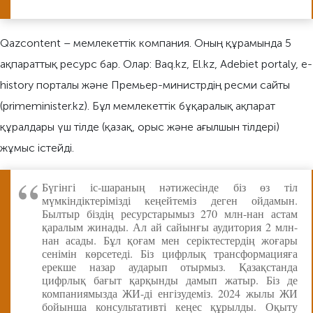
Qazcontent – мемлекеттік компания. Оның құрамында 5
ақпараттық ресурс бар. Олар: Baq.kz, El.kz, Adebiet portaly, e-
history порталы және Премьер-министрдің ресми сайты
(primeminister.kz). Бұл мемлекеттік бұқаралық ақпарат
құралдары үш тілде (қазақ, орыс және ағылшын тілдері)
жұмыс істейді.
Бүгінгі іс-шараның нәтижесінде біз өз тіл
мүмкіндіктерімізді кеңейтеміз деген ойдамын.
Былтыр біздің ресурстарымыз 270 млн-нан астам
қаралым жинады. Ал ай сайынғы аудитория 2 млн-
нан асады. Бұл қоғам мен серіктестердің жоғары
сенімін көрсетеді. Біз цифрлық трансформацияға
ерекше назар аударып отырмыз. Қазақстанда
цифрлық бағыт қарқынды дамып жатыр. Біз де
компаниямызда ЖИ-ді енгізудеміз. 2024 жылы ЖИ
бойынша консультативті кеңес құрылды. Оқыту