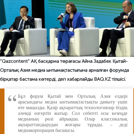
“Qazcontent” АҚ басқарма төрағасы Айна Задабек Қытай-
Орталық Азия медиа ынтымақтастығына арналған форумда
бірқатар бастама көтерді, деп хабарлайды BAQ.KZ тілшісі.
Бұл форум Қытай мен Орталық Азия елдері
арасындағы медиа ынтымақтастықты дамыту үшін
өте маңызды. Қазір ақпараттық технологиялар біздің
әлемді өзгертіп жатыр. Сол себепті осы кезеңде
медианың рөлі айрықша. Олар классикалық
ақпараттандырудан жоғары тұрады, – деді
медиакорпорация басшысы.