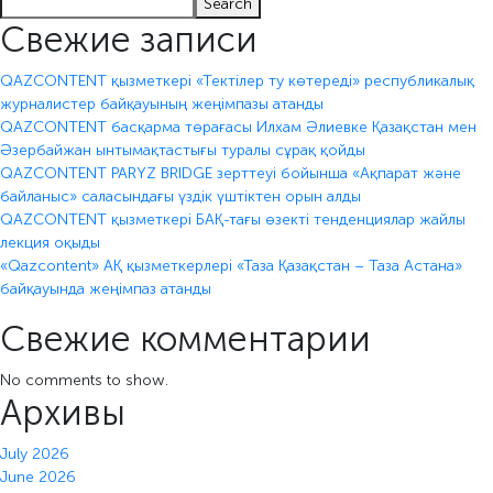
Search
Свежие записи
QAZCONTENT қызметкері «Тектілер ту көтереді» республикалық
журналистер байқауының жеңімпазы атанды
QAZCONTENT басқарма төрағасы Илхам Әлиевке Қазақстан мен
Әзербайжан ынтымақтастығы туралы сұрақ қойды
QAZCONTENT PARYZ BRIDGE зерттеуі бойынша «Ақпарат және
байланыс» саласындағы үздік үштіктен орын алды
QAZCONTENT қызметкері БАҚ-тағы өзекті тенденциялар жайлы
лекция оқыды
«Qazcontent» АҚ қызметкерлері «Таза Қазақстан – Таза Астана»
байқауында жеңімпаз атанды
Свежие комментарии
No comments to show.
Архивы
July 2026
June 2026