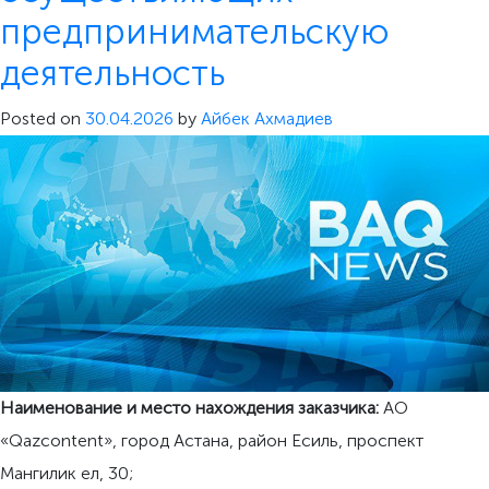
предпринимательскую
деятельность
Posted on
30.04.2026
by
Айбек Ахмадиев
Н
аименование и место нахождения заказчика
:
АО
«Qazcontent», город Астана, район Есиль, проспект
Мангилик ел, 30;