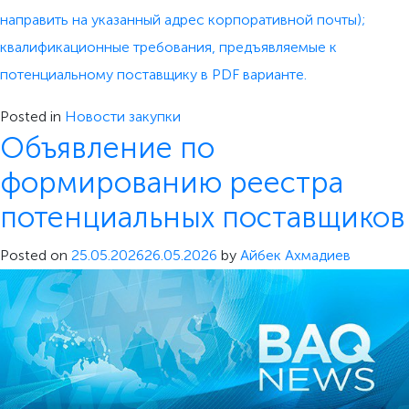
направить на указанный адрес корпоративной почты);
квалификационные требования, предъявляемые к
потенциальному поставщику в PDF варианте.
Posted in
Новости закупки
Объявление по
формированию реестра
потенциальных поставщиков
Posted on
25.05.2026
26.05.2026
by
Айбек Ахмадиев