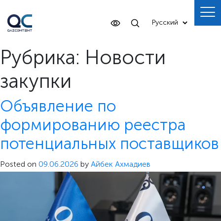
Рубрика:
Новости
закупки
Объявление по
формированию реестра
потенциальных поставщиков
Posted on
09.06.2026
by
Айбек Ахмадиев