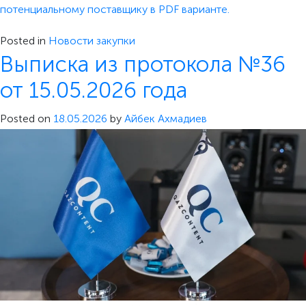
потенциальному поставщику в PDF варианте.
Posted in
Новости закупки
Выписка из протокола №36
от 15.05.2026 года
Posted on
18.05.2026
by
Айбек Ахмадиев