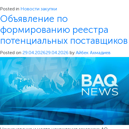
Posted in
Новости закупки
Объявление по
формированию реестра
потенциальных поставщиков
Posted on
29.04.2026
29.04.2026
by
Айбек Ахмадиев