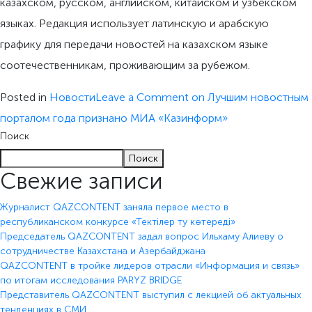
казахском, русском, английском, китайском и узбекском
языках. Редакция использует латинскую и арабскую
графику для передачи новостей на казахском языке
соотечественникам, проживающим за рубежом.
Posted in
Новости
Leave a Comment
on Лучшим новостным
порталом года признано МИА «Казинформ»
Поиск
Поиск
Свежие записи
Журналист QAZCONTENT заняла первое место в
республиканском конкурсе «Тектілер ту көтереді»
Председатель QAZCONTENT задал вопрос Ильхаму Алиеву о
сотрудничестве Казахстана и Азербайджана
QAZCONTENT в тройке лидеров отрасли «Информация и связь»
по итогам исследования PARYZ BRIDGE
Представитель QAZCONTENT выступил с лекцией об актуальных
тенденциях в СМИ