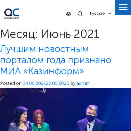
Месяц:
Июнь 2021
Лучшим новостным
порталом года признано
МИА «Казинформ»
Posted on
24.06.2021
22.05.2023
by
admin