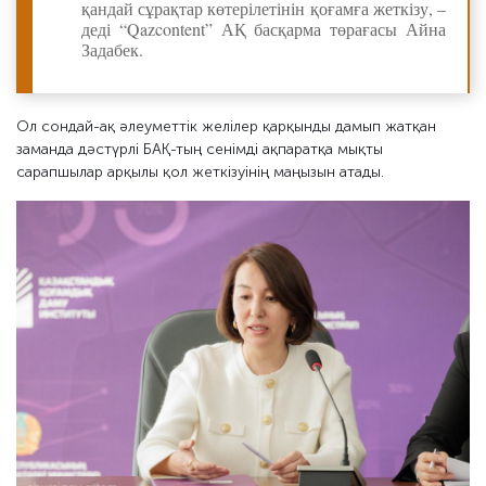
қандай сұрақтар көтерілетінін қоғамға жеткізу, –
деді “Qazcontent” АҚ басқарма төрағасы Айна
Задабек.
Ол сондай-ақ әлеуметтік желілер қарқынды дамып жатқан
заманда дәстүрлі БАҚ-тың сенімді ақпаратқа мықты
сарапшылар арқылы қол жеткізуінің маңызын атады.