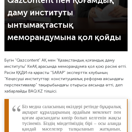
Qazcontent пен Қоғамдық
даму институты
ынтымақтастық
меморандумына қол қойды
Бүгін “Qazcontent” АҚ мен “Қазақстандық қоғамдық даму
институты” КеАҚ арасында меморандумға қол қою рәсімі өтті.
Рәсім ҚҚДИ-ға қарасты “SARAP” эксперттік клубының
“Кеңесуші институттар: конституциялық реформа аясындағы
перспективалар” тақырыбындағы отырысы аясында өтті, деп
хабарлайды BAQ.KZ тілшісі.
Біз медиа саласының өкілдері ретінде бұқаралық
ақпарат құралдарының әрдайым мемлекет пен
қоғам арасындағы көпір болып келгенін жақсы
түсінеміз. Біздің міндетіміздің бірі – осы алаңда
қандай мәселелер талқыланып жатқанын,