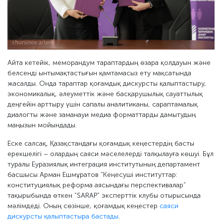
Айта кетейік, меморандум тараптардың өзара қолдауын және
белсенді ынтымақтастығын қамтамасыз ету мақсатында
жасалды. Онда тараптар қоғамдық дискурсты қалыптастыру,
экономикалық, әлеуметтік және басқарушылық сауаттылық
деңгейін арттыру үшін сапалы аналитиканы, сараптамалық
диалогты және заманауи медиа форматтарды дамытудың
маңызын мойындады.
Еске салсақ, Қазақстандағы қоғамдық кеңестердің басты
ерекшелігі – олардың саяси мәселелерді талқылауға көшуі. Бұл
туралы Еуразиялық интеграция институтының департамент
басшысы Арман Ешмұратов “Кеңесуші институттар:
конституциялық реформа аясындағы перспективалар”
тақырыбында өткен “SARAP” эксперттік клубы отырысында
мәлімдеді. Оның сөзінше, қоғамдық кеңестер
саяси
дискурсты қалыптастыра бастады
.