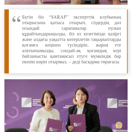
Бүгін біз “SARAP” эксперттік клубының
отырысына қатыса отырып, сіздердің дәл
осындай сарапшылар пулын
құрайтындарыңызды, біз өз кезегімізде қазіргі
және алдағы уақытта көтерілетін тақырыптарды
қоғамға кеңінен түсіндіріп, жария ете
алатынымызды, сондай-ақ қоғамдық кері
байланысты қамтамасыз етуге мүмкіндік бар
екенін көріп отырмыз, – деді басқарма төрағасы.