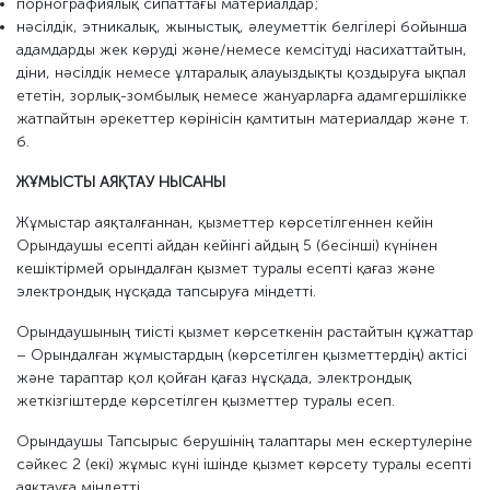
порнографиялық сипаттағы материалдар;
нәсілдік, этникалық, жыныстық, әлеуметтік белгілері бойынша
адамдарды жек көруді және/немесе кемсітуді насихаттайтын,
діни, нәсілдік немесе ұлтаралық алауыздықты қоздыруға ықпал
ететін, зорлық-зомбылық немесе жануарларға адамгершілікке
жатпайтын әрекеттер көрінісін қамтитын материалдар және т.
б.
ЖҰМЫСТЫ АЯҚТАУ НЫСАНЫ
Жұмыстар аяқталғаннан, қызметтер көрсетілгеннен кейін
Орындаушы есепті айдан кейінгі айдың 5 (бесінші) күнінен
кешіктірмей орындалған қызмет туралы есепті қағаз және
электрондық нұсқада тапсыруға міндетті.
Орындаушының тиісті қызмет көрсеткенін растайтын құжаттар
– Орындалған жұмыстардың (көрсетілген қызметтердің) актісі
және тараптар қол қойған қағаз нұсқада, электрондық
жеткізгіштерде көрсетілген қызметтер туралы есеп.
Орындаушы Тапсырыс берушінің талаптары мен ескертулеріне
сәйкес 2 (екі) жұмыс күні ішінде қызмет көрсету туралы есепті
аяқтауға міндетті.