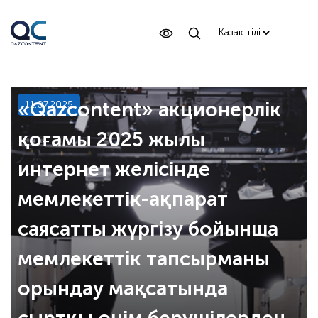
«Qazcontent» акционерлік
11.07.2025
қоғамы 2025 жылы
интернет желісінде
мемлекеттік-ақпарат
саясатты жүргізу бойынша
мемлекеттік тапсырманы
орындау мақсатында