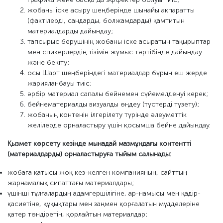
жобаны іске асыру шеңберінде шынайы ақпаратты
(фактілерді, сандарды, болжамдарды) қамтитын
материалдарды дайындау;
тапсырыс берушінің жобаны іске асыратын тақырыптар
мен спикерлердің тізімін жұмыс тәртібінде дайындау
және бекіту;
осы Шарт шеңберіндегі материалдар бұрын еш жерде
жарияланбауы тиіс;
әрбір материал сапалы бейнемен сүйемелденуі керек;
бейнематериалды визуалды өңдеу (түстерді түзету);
жобаның контенін ілгерілету түрінде әлеуметтік
желілерде орналастыру үшін қосымша бейне дайындау.
Қызмет көрсету кезінде мынадай мазмұндағы контентті
(материалдарды) орналастыруға тыйым салынады:
жобаға қатысы жоқ кез-келген компанияның, сайттың
жарнамалық сипаттағы материалдары;
үшінші тұлғалардың адамгершілігіне, ар-намысы мен қадір-
қасиетіне, құқықтары мен заңмен қорғалатын мүдделеріне
қатер төндіретін, қорлайтын материалдар;