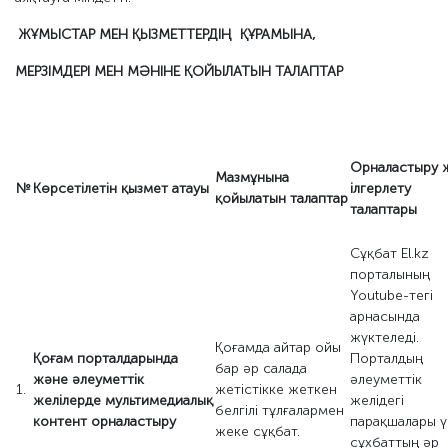
ЖҰМЫСТАР МЕН ҚЫЗМЕТТЕРДІҢ ҚҰРАМЫНА,
МЕРЗІМДЕРІ МЕН МӘНІНЕ ҚОЙЫЛАТЫН ТАЛАПТАР
Орналастыру 
Мазмұнына
№
Көрсетілетін қызмет атауы
ілгерлету
қойылатын
талаптар
талаптары
Сұқбат El.kz
порталының
Youtube-тегі
арнасында
жүктеледі.
Қоғамда айтар ойы
Қоғам порталдарында
Порталдың
бар әр салада
және әлеуметтік
әлеуметтік
1.
жетістікке жеткен
желілерде мультимедиалық
желідегі
белгілі тұлғалармен
контент орналастыру
парақшалары ү
жеке сұқбат.
сұхбаттың әр