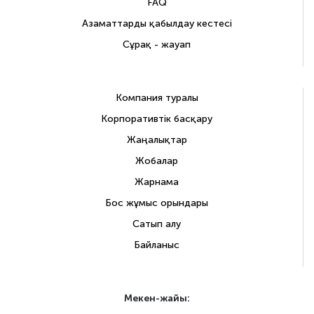
FAQ
Азаматтарды қабылдау кестесі
Сұрақ - жауап
Компания туралы
Корпоративтік басқару
Жаңалықтар
Жобалар
Жарнама
Бос жұмыс орындары
Сатып алу
Байланыс
Мекен-жайы: