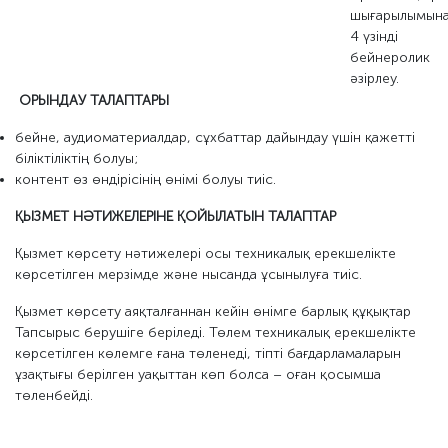
шығарылымына
4 үзінді
бейнеролик
әзірлеу.
ОРЫНДАУ ТАЛАПТАРЫ
бейне, аудиоматериалдар, сұхбаттар дайындау үшін қажетті
біліктіліктің болуы;
контент өз өндірісінің өнімі болуы тиіс.
ҚЫЗМЕТ НӘТИЖЕЛЕРІНЕ ҚОЙЫЛАТЫН ТАЛАПТАР
Қызмет көрсету нәтижелері осы техникалық ерекшелікте
көрсетілген мерзімде және нысанда ұсынылуға тиіс.
Қызмет көрсету аяқталғаннан кейін өнімге барлық құқықтар
Тапсырыс берушіге беріледі. Төлем техникалық ерекшелікте
көрсетілген көлемге ғана төленеді, тіпті бағдарламаларын
ұзақтығы берілген уақыттан көп болса – оған қосымша
төленбейді.