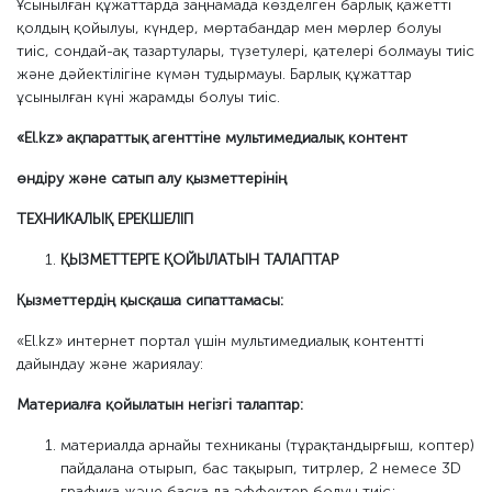
Ұсынылған құжаттарда заңнамада көзделген барлық қажетті
қолдың қойылуы, күндер, мөртабандар мен мөрлер болуы
тиіс, сондай-ақ тазартулары, түзетулері, қателері болмауы тиіс
және дәйектілігіне күмән тудырмауы. Барлық құжаттар
ұсынылған күні жарамды болуы тиіс.
«El.kz» ақпараттық агенттіне мультимедиалық контент
өндіру және сатып алу қызметтерінің
ТЕХНИКАЛЫҚ ЕРЕКШЕЛІГІ
ҚЫЗМЕТТЕРГЕ ҚОЙЫЛАТЫН ТАЛАПТАР
Қызметтердің қысқаша сипаттамасы:
«El.kz» интернет портал үшін мультимедиалық контентті
дайындау және жариялау:
Материалға қойылатын негізгі талаптар:
материалда арнайы техниканы (тұрақтандырғыш, коптер)
пайдалана отырып, бас тақырып, титрлер, 2 немесе 3D
графика және басқа да эффектер болуы тиіс;