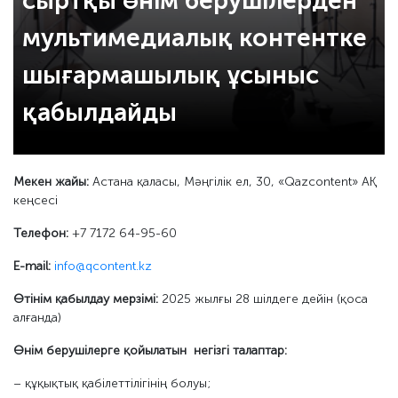
сыртқы өнім берушілерден
мультимедиалық контентке
шығармашылық ұсыныс
қабылдайды
Мекен жайы:
Астана қаласы, Мәңгілік ел, 30, «Qazcontent» АҚ
кеңсесі
Телефон:
+7 7172 64-95-60
E-mail:
info@qcontent.kz
Өтінім қабылдау мерзімі:
2025 жылғы 28 шілдеге дейін (қоса
алғанда)
Өнім берушілерге қойылатын негізгі талаптар:
– құқықтық қабілеттілігінің болуы;