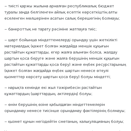
– тиісті қаржы жылына арналған республикалық бюджет
туралы заңда белгіленген айлық есептік көрсеткіштің алты
еселенген мөлшерінен асатын салық берешегінің болмауы;
– банкроттық не тарату рәсіміне жатпауға тиіс;
– шарт бойынша міндеттемелерді орындау үшін жеткілікті
материалдық (қажет болған жағдайда меншік құқығын
растайтын құжаттарды, егер жалға алынған болса, жалдау
шартын қоса беруге және жалға берушінің меншік құқығын
растайтын құжаттарды қоса беру) және еңбек ресурстарының
(қажет болған жағдайда еңбек шартын немесе өтеулі
қызметтер көрсету шартын қоса беру) болуы міндетті;
– нарықта кемінде екі жыл тәжірибесін растайтын
құжаттардың (шарттардың, актілердің) болуы;
– өнім берушінің өзіне қабылдаған міндеттемелерін
орындамау немесе тиісінше орындамау фактілерінің болмауы;
– қызмет құнын негіздейтін сметаның, калькуляцияның болуы;