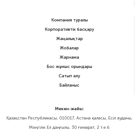
Компания туралы
Корпоративтік басқару
Жаңалықтар
Жобалар
Жарнама
Бос жұмыс орындары
Сатып алу
Байланыс
Мекен-жайы:
Қазақстан Республикасы, 010017, Астана қаласы, Eсіл ауданы,
Мәңгілік Ел даңғылы, 30 ғимарат, 2 т.е.б.