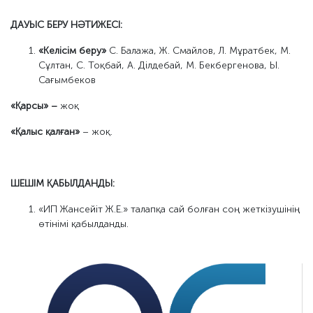
ДАУЫС БЕРУ НӘТИЖЕСІ:
«Келісім беру»
С. Балажа, Ж. Смайлов, Л. Мұратбек, М.
Сұлтан, С. Тоқбай, А. Ділдебай, М. Бекбергенова, Ы.
Сағымбеков
«Қарсы» –
жоқ
«Қалыс қалған»
– жоқ.
ШЕШІМ ҚАБЫЛДАНДЫ:
«ИП Жансейіт Ж.Е.» талапқа сай болған соң жеткізушінің
өтінімі қабылданды.