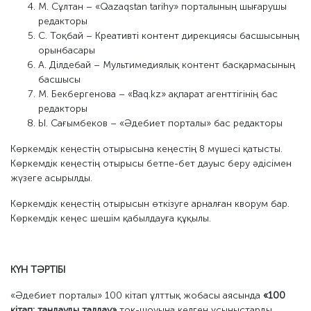
М. Сұлтан – «Qazaqstan tarihy» порталының шығарушы
редакторы
С. Тоқбай – Креативті контент дирекциясы басшысының
орынбасары
А. Ділдебай – Мультимедиялық контент басқармасының
басшысы
М. Бекбергенова – «Baq.kz» ақпарат агенттігінің бас
редакторы
Ы. Сағымбеков – «Әдебиет порталы» бас редакторы
Көркемдік кеңестің отырысына кеңестің 8 мүшесі қатысты.
Көркемдік кеңестің отырысы бетпе-бет дауыс беру әдісімен
жүзеге асырылды.
Көркемдік кеңестің отырысын өткізуге арналған кворум бар.
Көркемдік кеңес шешім қабылдауға құқылы.
КҮН ТӘРТІБІ
«Әдебиет порталы» 100 кітап ұлттық жобасы аясында
«100
кітап: таңдауды талдау»
ток-шоуына келген ұсыныстарды