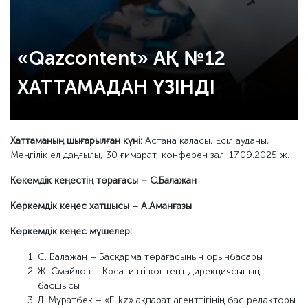
«Qazcontent» АҚ №12
ХАТТАМАДАН ҮЗІНДІ
Хаттаманың шығарылған күні:
Астана қаласы, Есіл ауданы,
Мәңгілік ел даңғылы, 30 ғимарат, конферен зал. 17.09.2025 ж.
Көкемдік кеңестің төрағасы – С.Балажан
Көркемдік кеңес хатшысы – А.Аманғазы
Көркемдік кеңес мүшелер:
С. Балажан – Басқарма төрағасының орынбасары
Ж. Смайлов – Креативті контент дирекциясының
басшысы
Л. Мұратбек – «El.kz» ақпарат агенттігінің бас редакторы