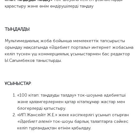
қарастыру және өнім өндірушілерді таңдау
ТЫҢДАЛДЫ
:
Мультимедиалық жоба бойынша мемлекеттік тапсырысты
орындау мақсатында «Әдебиет порталы» интернет жобасына
келіп түскен үш коммерциялық ұсыныстармен бас редактор
Ы.Сағымбеков таныстырды.
ҰСЫНЫСТАР
:
«100 кітап: таңдауды талдау» ток-шоуына әдебиетші
және қаламгерлермен қатар кітапқұмар жастар мен
блогерлерді қатыстыру.
«ИП Жансейіт Ж.Е.» жеке кәсіпкерлігі ұсынып отырған
«Әдебиет әлемі»
ток-шоуы барлық талаптарға сәйкес
келіп тұрғандықтан өтінім қабылдау.