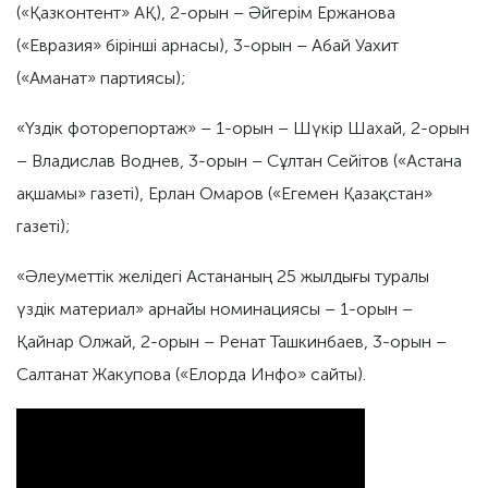
(«Қазконтент» АҚ), 2-орын – Әйгерім Ержанова
(«Евразия» бірінші арнасы), 3-орын – Абай Уахит
(«Аманат» партиясы);
«Үздік фоторепортаж» – 1-орын – Шүкір Шахай, 2-орын
– Владислав Воднев, 3-орын – Сұлтан Сейітов («Астана
ақшамы» газеті), Ерлан Омаров («Егемен Қазақстан»
газеті);
«Әлеуметтік желідегі Астананың 25 жылдығы туралы
үздік материал» арнайы номинациясы – 1-орын –
Қайнар Олжай, 2-орын – Ренат Ташкинбаев, 3-орын –
Салтанат Жакупова («Елорда Инфо» сайты).