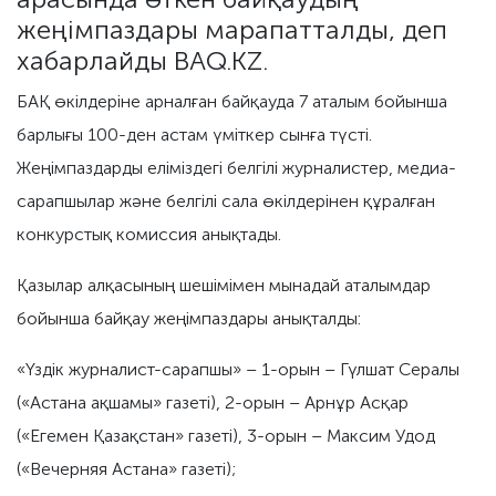
жеңімпаздары марапатталды, деп
хабарлайды BAQ.KZ.
БАҚ өкілдеріне арналған байқауда 7 аталым бойынша
барлығы 100-ден астам үміткер сынға түсті.
Жеңімпаздарды еліміздегі белгілі журналистер, медиа-
сарапшылар және белгілі сала өкілдерінен құралған
конкурстық комиссия анықтады.
Қазылар алқасының шешімімен мынадай аталымдар
бойынша байқау жеңімпаздары анықталды:
«Үздік журналист-сарапшы» – 1-орын – Гүлшат Сералы
(«Астана ақшамы» газеті), 2-орын – Арнұр Асқар
(«Егемен Қазақстан» газеті), 3-орын – Максим Удод
(«Вечерняя Астана» газеті);