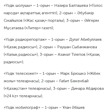
«Үздік шолушы» – 1-орын – Назира Балташева («Голос
народа» ақпараттық агенттігі), 2-орын – Әбубәкір
Смайылов («Жас қазақ» порталы), 3-орын – Әйгерім
Мұсатаева («Литер» газеті);
«Үздік радиорепортаж» – 1-орын – Дулат Абибуллаев
(«Қазақ радиосы»), 2-орын – Раушан Сыбанжанова
(«Халық радиосы»), 3-орын – Азамат Тілепов («Қазақ
радиосы»);
«Үздік телесюжет» – 1-орын – Марк Брюшко («Жібек
жолы» телеарнасы), 2-орын – Ғабит Бөкенбай
(«Қазақстан» телеарнасы), 3-орын – Динара Абдирова
(«24 kz» телеарнасы);
«Үздік мобилограф» – 1-орын – Ұлан Әбішев