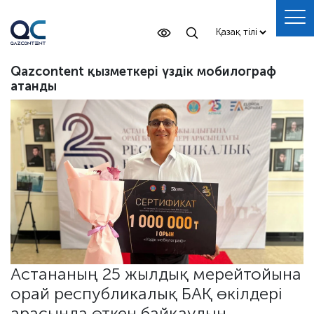
Qazcontent қызметкері үздік мобилограф
атанды
Астананың 25 жылдық мерейтойына
орай республикалық БАҚ өкілдері
арасында өткен байқаудың