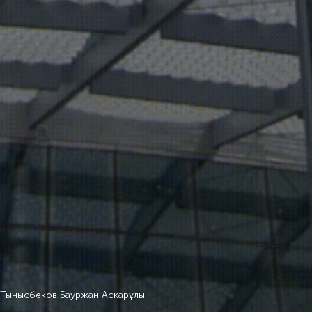
Тынысбеков Бауржан Асқарұлы
Тынысбеков Бауржан Асқарұлы