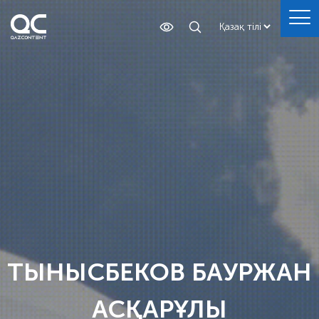
ТЫНЫСБЕКОВ БАУРЖАН
АСҚАРҰЛЫ