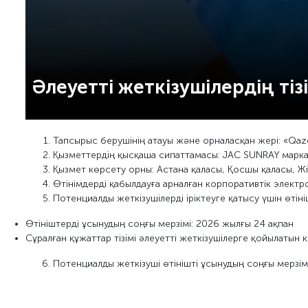
Әлеуетті жеткізушілердің ті
Тапсырыс берушінің атауы және орналасқан жері: «Qazqon
Қызметтердің қысқаша сипаттамасы: JAC SUNRAY маркал
Қызмет көрсету орны: Астана қаласы, Қосшы қаласы, Жі
Өтінімдерді қабылдауға арналған корпоративтік электр
Потенциалды жеткізушілерді іріктеуге қатысу үшін өтін
Өтініштерді ұсынудың соңғы мерзімі: 2026 жылғы 24 ақпан
Сұралған құжаттар тізімі әлеуетті жеткізушілерге қойылатын
Потенциалды жеткізуші өтінішті ұсынудың соңғы мерзімі 