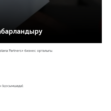
хабарландыру
stana Partners» бизнес орталығы.
н (қосымшада).