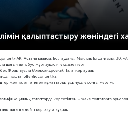
зілімін қалыптастыру жөніндегі 
tent» АҚ, Астана қаласы, Есіл ауданы, Мәңгілік Ел даңғылы, 30, «A
ы шағын автобус жүргізушісінің қызметтері.
бек Жолы ауылы (Александровка), Талапкер ауылы.
онды пошта: offer@qcontent.kz
іштер мен талап етілген құжаттарды ұсынудың соңғы мерзімі:
 квалификациялық талаптарда көрсетілген – жеке тұлғаларға арналға
аяқталғанға дейін кері алуға құқылы.