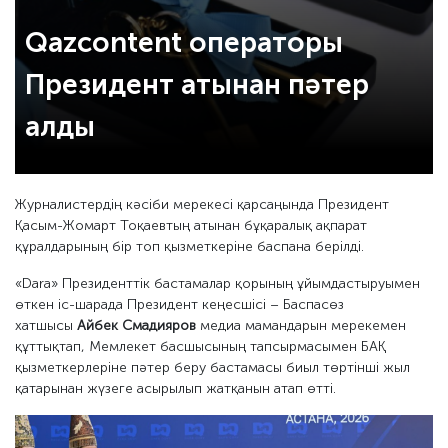
Qazcontent операторы
Президент атынан пәтер
алды
Журналистердің кәсіби мерекесі қарсаңында Президент
Қасым-Жомарт Тоқаевтың атынан бұқаралық ақпарат
құралдарының бір топ қызметкеріне баспана берілді.
«Dara» Президенттік бастамалар қорының ұйымдастыруымен
өткен іс-шарада Президент кеңесшісі – Баспасөз
хатшысы
Айбек Смадияров
медиа мамандарын мерекемен
құттықтап, Мемлекет басшысының тапсырмасымен БАҚ
қызметкерлеріне пәтер беру бастамасы биыл төртінші жыл
қатарынан жүзеге асырылып жатқанын атап өтті.