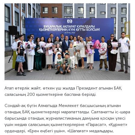
Атап өтерлік жайт, өткен үш жылда Президент атынан БАҚ
саласының 200 қызметкеріне баспана берілді.
Сондай-ақ бүгін Алматыда Мемлекет басшысының атынан
отандық БАҚ қызметкерлері марапатталды. Салтанатты іс-шара
барысында отандық журналистиканың дамуына қосқан үлесі
үшін медиа саласының қызметкерлеріне «Парасат», «Құрмет»
ордендері, «Ерен еңбегі үшін», «Шапағат» медальдары,