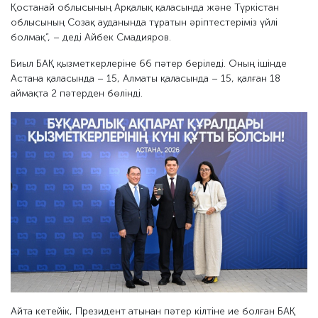
Қостанай облысының Арқалық қаласында және Түркістан
облысының Созақ ауданында тұратын әріптестеріміз үйлі
болмақ”, – деді Айбек Смадияров.
Биыл БАҚ қызметкерлеріне 66 пәтер беріледі. Оның ішінде
Астана қаласында – 15, Алматы қаласында – 15, қалған 18
аймақта 2 пәтерден бөлінді.
Айта кетейік, Президент атынан пәтер кілтіне ие болған БАҚ