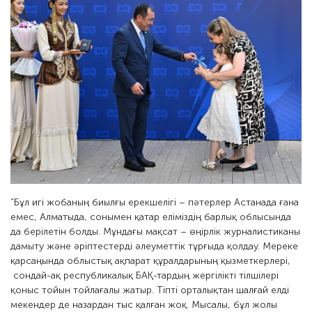
“Бұл игі жобаның биылғы ерекшелігі – пәтерлер Астанада ғана
емес, Алматыда, сонымен қатар еліміздің барлық облысында
да берілетін болды. Мұндағы мақсат – өңірлік журналистиканы
дамыту және әріптестерді әлеуметтік тұрғыда қолдау. Мереке
қарсаңында облыстық ақпарат құралдарының қызметкерлері,
сондай-ақ республикалық БАҚ-тардың жергілікті тілшілері
қоныс тойын тойлағалы жатыр. Тіпті орталықтан шалғай елді
мекендер де назардан тыс қалған жоқ. Мысалы, бұл жолы