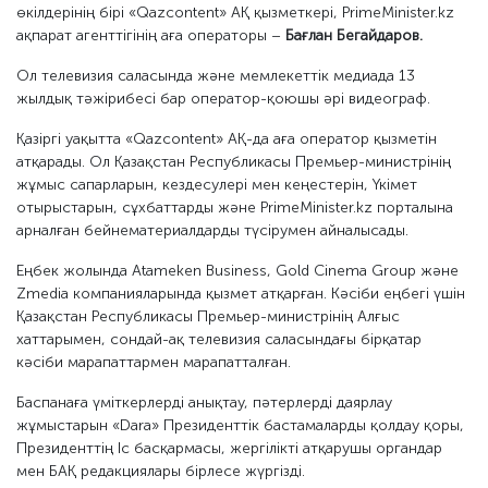
өкілдерінің бірі «Qazcontent» АҚ қызметкері, PrimeMinister.kz
ақпарат агенттігінің аға операторы –
Бағлан Бегайдаров.
Ол телевизия саласында және мемлекеттік медиада 13
жылдық тәжірибесі бар оператор-қоюшы әрі видеограф.
Қазіргі уақытта «Qazcontent» АҚ-да аға оператор қызметін
атқарады. Ол Қазақстан Республикасы Премьер-министрінің
жұмыс сапарларын, кездесулері мен кеңестерін, Үкімет
отырыстарын, сұхбаттарды және PrimeMinister.kz порталына
арналған бейнематериалдарды түсірумен айналысады.
Еңбек жолында Atameken Business, Gold Cinema Group және
Zmedia компанияларында қызмет атқарған. Кәсіби еңбегі үшін
Қазақстан Республикасы Премьер-министрінің Алғыс
хаттарымен, сондай-ақ телевизия саласындағы бірқатар
кәсіби марапаттармен марапатталған.
Баспанаға үміткерлерді анықтау, пәтерлерді даярлау
жұмыстарын «Dara» Президенттік бастамаларды қолдау қоры,
Президенттің Іс басқармасы, жергілікті атқарушы органдар
мен БАҚ редакциялары бірлесе жүргізді.