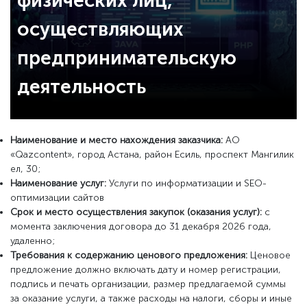
физических лиц,
осуществляющих
предпринимательскую
деятельность
Н
аименование и место нахождения заказчика
:
АО
«Qazcontent», город Астана, район Есиль, проспект Мангилик
ел, 30;
Н
аименование услуг
:
Услуги по информатизации и SEO-
оптимизации сайтов
С
рок и место осуществления закупок
(оказания услуг):
с
момента заключения договора до 31 декабря 2026 года,
удаленно;
Т
ребования к содержанию ценового предложения
:
Ценовое
предложение должно включать дату и номер регистрации,
подпись и печать организации, размер предлагаемой суммы
за оказание услуги, а также расходы на налоги, сборы и иные