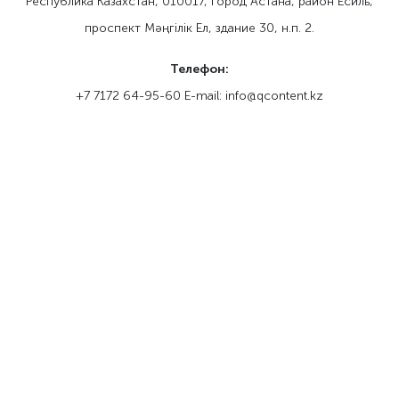
Республика Казахстан, 010017, город Астана, район Есиль,
проспект Мәңгілік Ел, здание 30, н.п. 2.
Телефон:
+7 7172 64-95-60 E-mail: info@qcontent.kz