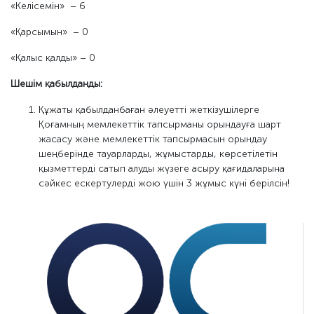
«Келісемін» – 6
«Қарсымын» – 0
«Қалыс қалды» – 0
Шешім қабылданды:
Құжаты қабылданбаған әлеуетті жеткізушілерге
Қоғамның мемлекеттік тапсырманы орындауға шарт
жасасу және мемлекеттік тапсырмасын орындау
шеңберінде тауарларды, жұмыстарды, көрсетілетін
қызметтерді сатып алуды жүзеге асыру қағидаларына
сәйкес ескертулерді жою үшін 3 жұмыс күні берілсін!