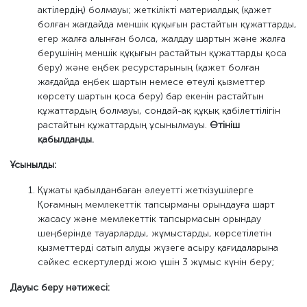
актілердің) болмауы; жеткілікті материалдық (қажет
болған жағдайда меншік құқығын растайтын құжаттарды,
егер жалға алынған болса, жалдау шартын және жалға
берушінің меншік құқығын растайтын құжаттарды қоса
беру) және еңбек ресурстарының (қажет болған
жағдайда еңбек шартын немесе өтеулі қызметтер
көрсету шартын қоса беру) бар екенін растайтын
құжаттардың болмауы, сондай-ақ құқық қабілеттілігін
растайтын құжаттардың ұсынылмауы.
Өтініш
қабылданды.
Ұсынылды:
Құжаты қабылданбаған әлеуетті жеткізушілерге
Қоғамның мемлекеттік тапсырманы орындауға шарт
жасасу және мемлекеттік тапсырмасын орындау
шеңберінде тауарларды, жұмыстарды, көрсетілетін
қызметтерді сатып алуды жүзеге асыру қағидаларына
сәйкес ескертулерді жою үшін 3 жұмыс күнін беру;
Дауыс беру нәтижесі: