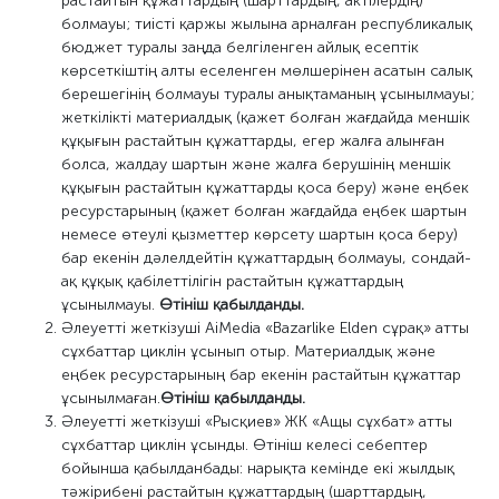
растайтын құжаттардың (шарттардың, актілердің)
болмауы; тиісті қаржы жылына арналған республикалық
бюджет туралы заңда белгіленген айлық есептік
көрсеткіштің алты еселенген мөлшерінен асатын салық
берешегінің болмауы туралы анықтаманың ұсынылмауы;
жеткілікті материалдық (қажет болған жағдайда меншік
құқығын растайтын құжаттарды, егер жалға алынған
болса, жалдау шартын және жалға берушінің меншік
құқығын растайтын құжаттарды қоса беру) және еңбек
ресурстарының (қажет болған жағдайда еңбек шартын
немесе өтеулі қызметтер көрсету шартын қоса беру)
бар екенін дәлелдейтін құжаттардың болмауы, сондай-
ақ құқық қабілеттілігін растайтын құжаттардың
ұсынылмауы.
Өтініш қабылданды.
Әлеуетті жеткізуші AiMedia «Bazarlike Elden сұрақ» атты
сұхбаттар циклін ұсынып отыр. Материалдық және
еңбек ресурстарының бар екенін растайтын құжаттар
ұсынылмаған.
Өтініш қабылданды.
Әлеуетті жеткізуші «Рысқиев» ЖК «Ащы сұхбат» атты
сұхбаттар циклін ұсынды. Өтініш келесі себептер
бойынша қабылданбады: нарықта кемінде екі жылдық
тәжірибені растайтын құжаттардың (шарттардың,