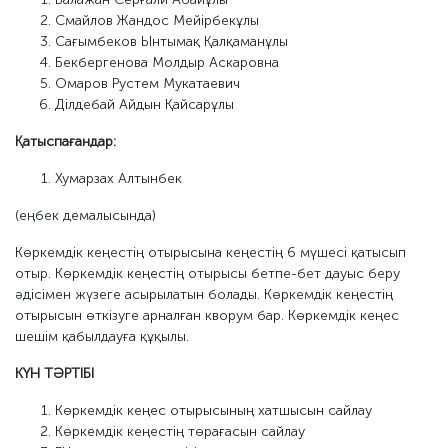
Смайлов Жандос Мейірбекұлы
Сағымбеков Ынтымақ Қалқаманұлы
Бекбергенова Молдыр Аскаровна
Омаров Рустем Мукатаевич
Ділдебай Айдын Қайсарұлы
Қатыспағандар:
Хумарзах Алтынбек
(еңбек демалысында)
Көркемдік кеңестің отырысына кеңестің 6 мүшесі қатысып
отыр. Көркемдік кеңестің отырысы бетпе-бет дауыс беру
әдісімен жүзеге асырылатын болады. Көркемдік кеңестің
отырысын өткізуге арналған кворум бар. Көркемдік кеңес
шешім қабылдауға құқылы.
КҮН ТӘРТІБІ
Көркемдік кеңес отырысының хатшысын сайлау
Көркемдік кеңестің төрағасын сайлау