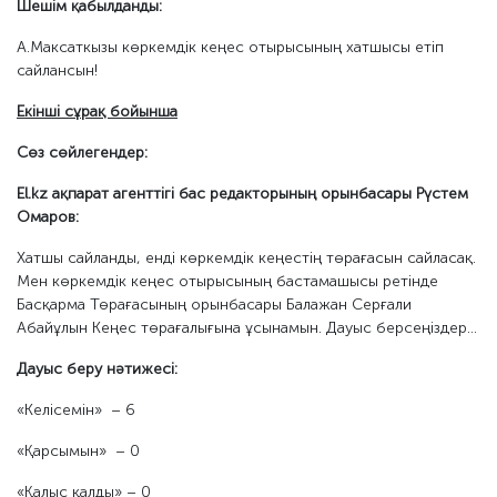
Шешім қабылданды:
А.Максаткызы көркемдік кеңес отырысының хатшысы етіп
сайлансын!
Екінші сұрақ бойынша
Сөз сөйлегендер:
El.kz ақпарат агенттігі бас редакторының орынбасары Рүстем
Омаров:
Хатшы сайланды, енді көркемдік кеңестің төрағасын сайласақ.
Мен көркемдік кеңес отырысының бастамашысы ретінде
Басқарма Төрағасының орынбасары Балажан Серғали
Абайұлын Кеңес төрағалығына ұсынамын. Дауыс берсеңіздер…
Дауыс беру нәтижесі:
«Келісемін» – 6
«Қарсымын» – 0
«Қалыс қалды» – 0